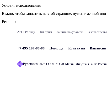
Условия использования
Важно:
чтобы заплатить на этой странице, нужен именной ил
Регионы
API ЮMoney
ЮСтрим
Защита покупателя
Безопасность 
+7 495 197-86-86
Помощь
Контакты
Вакансии
Русский
© 2026 ООО НКО «
ЮМани
». Лицензия Банка Росси