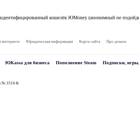
и идентифицированный кошелёк ЮMoney (анонимный не подойде
в интернете
Юридическая информация
Карта сайта
Про деньги
ЮKassa для бизнеса
Пополнение Steam
Подписки, игры
и № 3510‑К