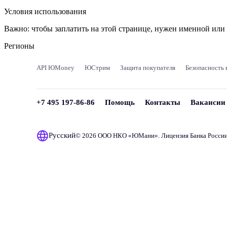
Условия использования
Важно:
чтобы заплатить на этой странице, нужен именной ил
Регионы
API ЮMoney
ЮСтрим
Защита покупателя
Безопасность 
+7 495 197-86-86
Помощь
Контакты
Вакансии
Русский
© 2026 ООО НКО «
ЮМани
». Лицензия Банка Росси