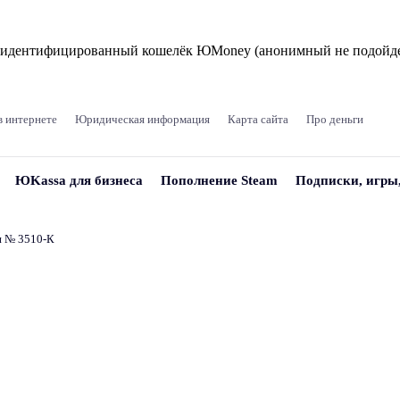
и идентифицированный кошелёк ЮMoney (анонимный не подойде
в интернете
Юридическая информация
Карта сайта
Про деньги
ЮKassa для бизнеса
Пополнение Steam
Подписки, игры
и № 3510‑К