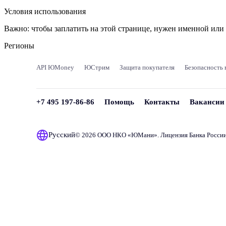
Условия использования
Важно:
чтобы заплатить на этой странице, нужен именной ил
Регионы
API ЮMoney
ЮСтрим
Защита покупателя
Безопасность 
+7 495 197-86-86
Помощь
Контакты
Вакансии
Русский
© 2026 ООО НКО «
ЮМани
». Лицензия Банка Росси