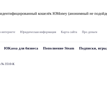
и идентифицированный кошелёк ЮMoney (анонимный не подойде
в интернете
Юридическая информация
Карта сайта
Про деньги
ЮKassa для бизнеса
Пополнение Steam
Подписки, игры
и № 3510‑К