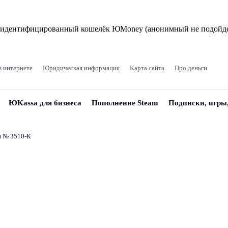
и идентифицированный кошелёк ЮMoney (анонимный не подойде
в интернете
Юридическая информация
Карта сайта
Про деньги
ЮKassa для бизнеса
Пополнение Steam
Подписки, игры
и № 3510‑К