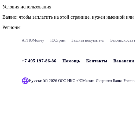
Условия использования
Важно:
чтобы заплатить на этой странице, нужен именной ил
Регионы
API ЮMoney
ЮСтрим
Защита покупателя
Безопасность 
+7 495 197-86-86
Помощь
Контакты
Вакансии
Русский
© 2026 ООО НКО «
ЮМани
». Лицензия Банка Росси