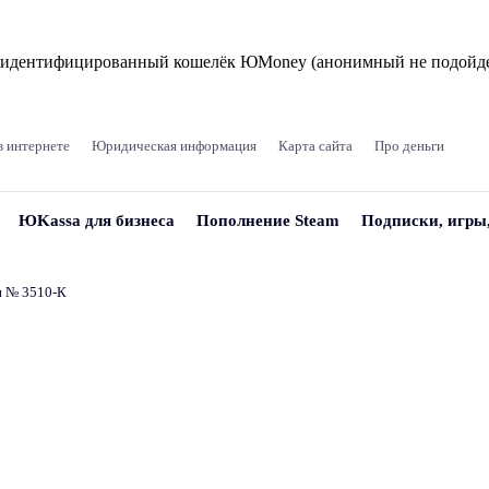
и идентифицированный кошелёк ЮMoney (анонимный не подойде
в интернете
Юридическая информация
Карта сайта
Про деньги
ЮKassa для бизнеса
Пополнение Steam
Подписки, игры
и № 3510‑К