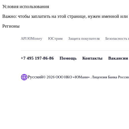
Условия использования
Важно:
чтобы заплатить на этой странице, нужен именной ил
Регионы
API ЮMoney
ЮСтрим
Защита покупателя
Безопасность 
+7 495 197-86-86
Помощь
Контакты
Вакансии
Русский
© 2026 ООО НКО «
ЮМани
». Лицензия Банка Росси