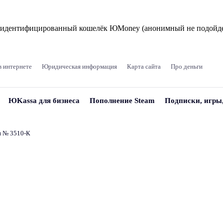
и идентифицированный кошелёк ЮMoney (анонимный не подойде
в интернете
Юридическая информация
Карта сайта
Про деньги
ЮKassa для бизнеса
Пополнение Steam
Подписки, игры
и № 3510‑К