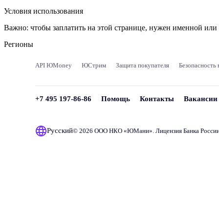
Условия использования
Важно:
чтобы заплатить на этой странице, нужен именной ил
Регионы
API ЮMoney
ЮСтрим
Защита покупателя
Безопасность 
+7 495 197-86-86
Помощь
Контакты
Вакансии
Русский
© 2026 ООО НКО «
ЮМани
». Лицензия Банка Росси