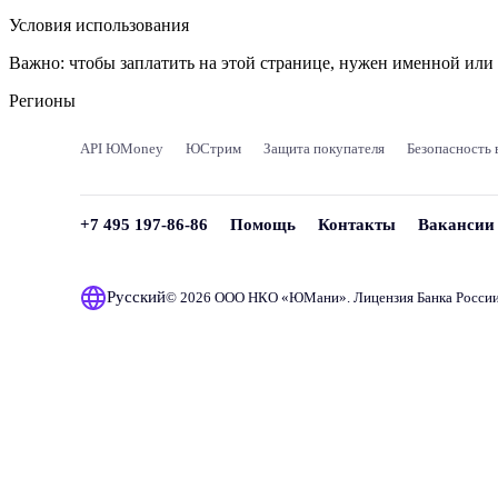
Условия использования
Важно:
чтобы заплатить на этой странице, нужен именной ил
Регионы
API ЮMoney
ЮСтрим
Защита покупателя
Безопасность 
+7 495 197-86-86
Помощь
Контакты
Вакансии
Русский
© 2026 ООО НКО «
ЮМани
». Лицензия Банка Росси