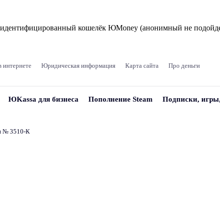
и идентифицированный кошелёк ЮMoney (анонимный не подойде
в интернете
Юридическая информация
Карта сайта
Про деньги
ЮKassa для бизнеса
Пополнение Steam
Подписки, игры
и № 3510‑К