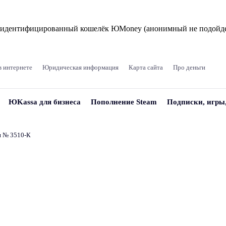
и идентифицированный кошелёк ЮMoney (анонимный не подойде
в интернете
Юридическая информация
Карта сайта
Про деньги
ЮKassa для бизнеса
Пополнение Steam
Подписки, игры
и № 3510‑К