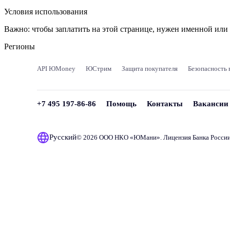
Условия использования
Важно:
чтобы заплатить на этой странице, нужен именной ил
Регионы
API ЮMoney
ЮСтрим
Защита покупателя
Безопасность 
+7 495 197-86-86
Помощь
Контакты
Вакансии
Русский
© 2026 ООО НКО «
ЮМани
». Лицензия Банка Росси