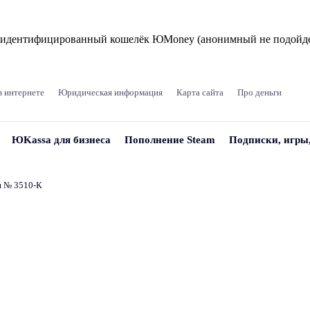
и идентифицированный кошелёк ЮMoney (анонимный не подойде
в интернете
Юридическая информация
Карта сайта
Про деньги
ЮKassa для бизнеса
Пополнение Steam
Подписки, игры
и № 3510‑К