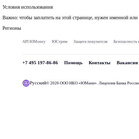
Условия использования
Важно:
чтобы заплатить на этой странице, нужен именной ил
Регионы
API ЮMoney
ЮСтрим
Защита покупателя
Безопасность 
+7 495 197-86-86
Помощь
Контакты
Вакансии
Русский
© 2026 ООО НКО «
ЮМани
». Лицензия Банка Росси