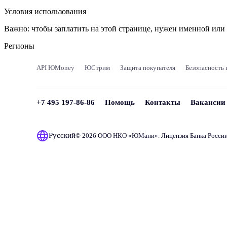
Условия использования
Важно:
чтобы заплатить на этой странице, нужен именной ил
Регионы
API ЮMoney
ЮСтрим
Защита покупателя
Безопасность 
+7 495 197-86-86
Помощь
Контакты
Вакансии
Русский
© 2026 ООО НКО «
ЮМани
». Лицензия Банка Росси