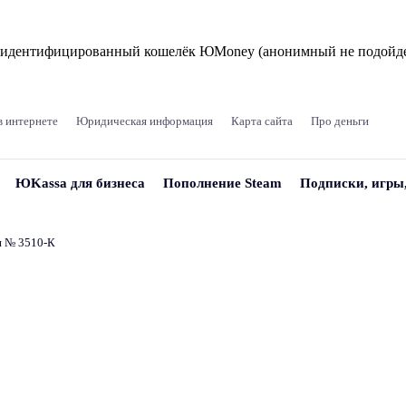
и идентифицированный кошелёк ЮMoney (анонимный не подойде
в интернете
Юридическая информация
Карта сайта
Про деньги
ЮKassa для бизнеса
Пополнение Steam
Подписки, игры
и № 3510‑К