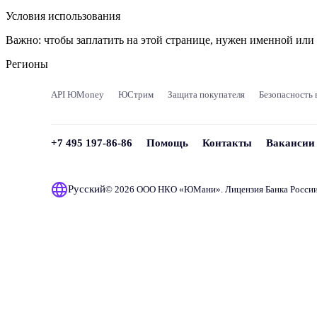
Условия использования
Важно:
чтобы заплатить на этой странице, нужен именной ил
Регионы
API ЮMoney
ЮСтрим
Защита покупателя
Безопасность 
+7 495 197-86-86
Помощь
Контакты
Вакансии
Русский
© 2026 ООО НКО «
ЮМани
». Лицензия Банка Росси