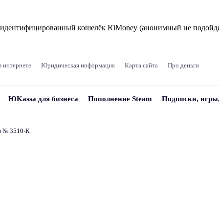
и идентифицированный кошелёк ЮMoney (анонимный не подойде
в интернете
Юридическая информация
Карта сайта
Про деньги
ЮKassa для бизнеса
Пополнение Steam
Подписки, игры
и № 3510‑К