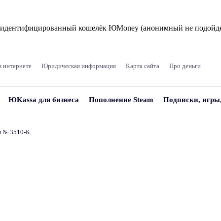
и идентифицированный кошелёк ЮMoney (анонимный не подойде
в интернете
Юридическая информация
Карта сайта
Про деньги
ЮKassa для бизнеса
Пополнение Steam
Подписки, игры
и № 3510‑К