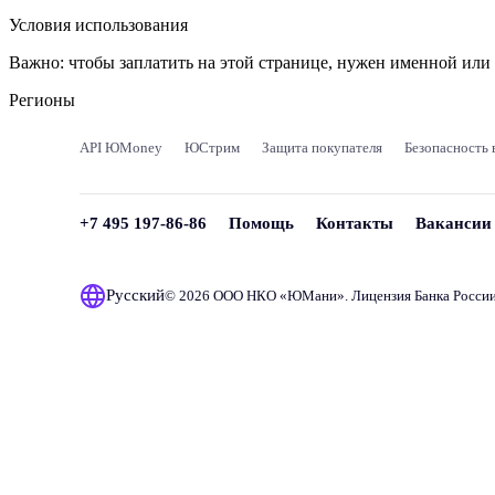
Условия использования
Важно:
чтобы заплатить на этой странице, нужен именной ил
Регионы
API ЮMoney
ЮСтрим
Защита покупателя
Безопасность 
+7 495 197-86-86
Помощь
Контакты
Вакансии
Русский
© 2026 ООО НКО «
ЮМани
». Лицензия Банка Росси