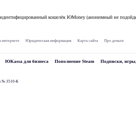
и идентифицированный кошелёк ЮMoney (анонимный не подойде
в интернете
Юридическая информация
Карта сайта
Про деньги
ЮKassa для бизнеса
Пополнение Steam
Подписки, игры
и № 3510‑К