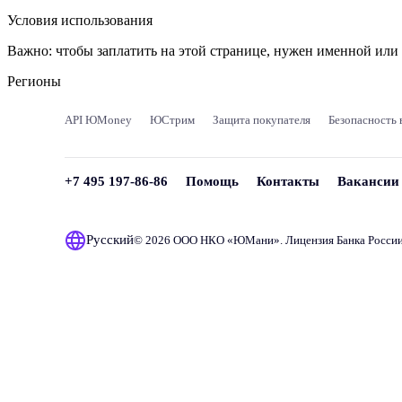
Условия использования
Важно:
чтобы заплатить на этой странице, нужен именной ил
Регионы
API ЮMoney
ЮСтрим
Защита покупателя
Безопасность 
+7 495 197-86-86
Помощь
Контакты
Вакансии
Русский
© 2026 ООО НКО «
ЮМани
». Лицензия Банка Росси