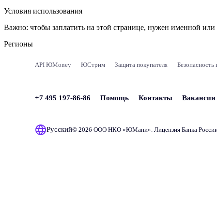
Условия использования
Важно:
чтобы заплатить на этой странице, нужен именной ил
Регионы
API ЮMoney
ЮСтрим
Защита покупателя
Безопасность 
+7 495 197-86-86
Помощь
Контакты
Вакансии
Русский
© 2026 ООО НКО «
ЮМани
». Лицензия Банка Росси