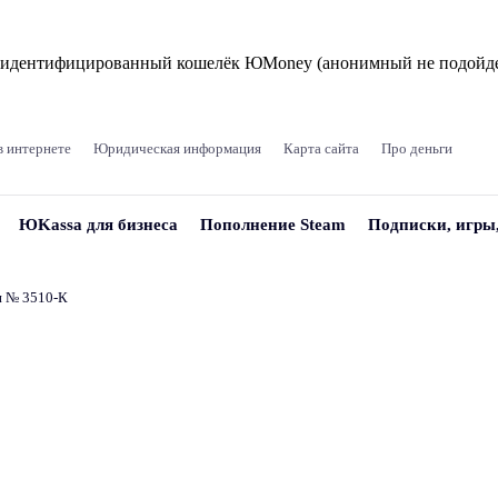
и идентифицированный кошелёк ЮMoney (анонимный не подойде
в интернете
Юридическая информация
Карта сайта
Про деньги
ЮKassa для бизнеса
Пополнение Steam
Подписки, игры
и № 3510‑К