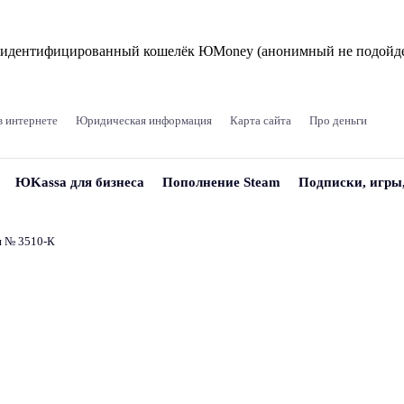
и идентифицированный кошелёк ЮMoney (анонимный не подойде
в интернете
Юридическая информация
Карта сайта
Про деньги
ЮKassa для бизнеса
Пополнение Steam
Подписки, игры
и № 3510‑К