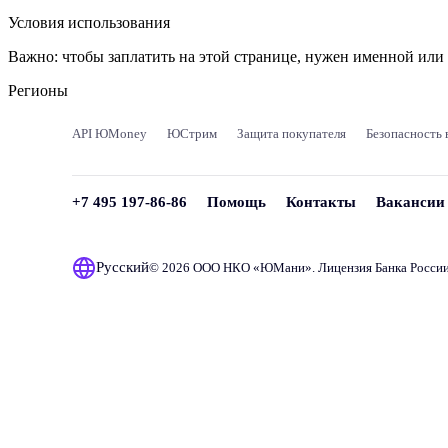
Условия использования
Важно:
чтобы заплатить на этой странице, нужен именной ил
Регионы
API ЮMoney
ЮСтрим
Защита покупателя
Безопасность 
+7 495 197-86-86
Помощь
Контакты
Вакансии
Русский
© 2026 ООО НКО «
ЮМани
». Лицензия Банка Росси