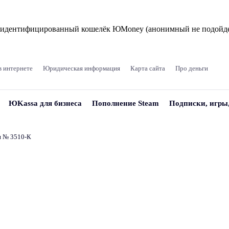
и идентифицированный кошелёк ЮMoney (анонимный не подойде
в интернете
Юридическая информация
Карта сайта
Про деньги
ЮKassa для бизнеса
Пополнение Steam
Подписки, игры
и № 3510‑К