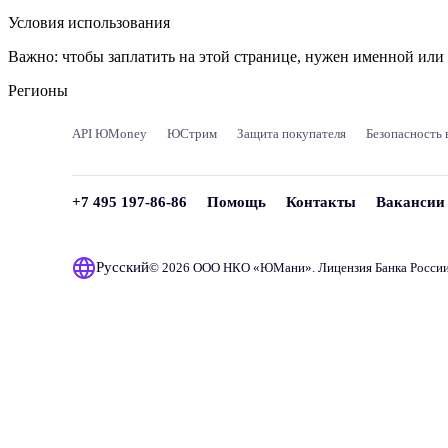
Условия использования
Важно:
чтобы заплатить на этой странице, нужен именной ил
Регионы
API ЮMoney
ЮСтрим
Защита покупателя
Безопасность 
+7 495 197-86-86
Помощь
Контакты
Вакансии
Русский
© 2026 ООО НКО «
ЮМани
». Лицензия Банка Росси