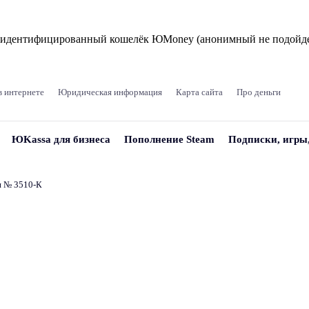
и идентифицированный кошелёк ЮMoney (анонимный не подойде
в интернете
Юридическая информация
Карта сайта
Про деньги
ЮKassa для бизнеса
Пополнение Steam
Подписки, игры
и № 3510‑К