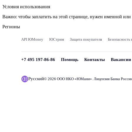
Условия использования
Важно:
чтобы заплатить на этой странице, нужен именной ил
Регионы
API ЮMoney
ЮСтрим
Защита покупателя
Безопасность 
+7 495 197-86-86
Помощь
Контакты
Вакансии
Русский
© 2026 ООО НКО «
ЮМани
». Лицензия Банка Росси