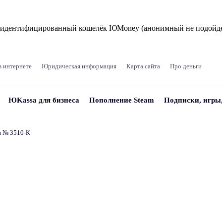
и идентифицированный кошелёк ЮMoney (анонимный не подойде
в интернете
Юридическая информация
Карта сайта
Про деньги
ЮKassa для бизнеса
Пополнение Steam
Подписки, игры
и № 3510‑К