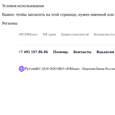
Условия использования
Важно:
чтобы заплатить на этой странице, нужен именной ил
Регионы
API ЮMoney
ЮСтрим
Защита покупателя
Безопасность 
+7 495 197-86-86
Помощь
Контакты
Вакансии
Русский
© 2026 ООО НКО «
ЮМани
». Лицензия Банка Росси