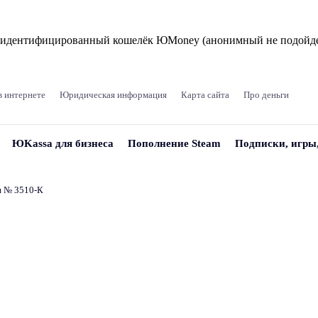
и идентифицированный кошелёк ЮMoney (анонимный не подойде
в интернете
Юридическая информация
Карта сайта
Про деньги
ЮKassa для бизнеса
Пополнение Steam
Подписки, игры
и № 3510‑К