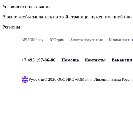
Условия использования
Важно:
чтобы заплатить на этой странице, нужен именной ил
Регионы
API ЮMoney
ЮСтрим
Защита покупателя
Безопасность 
+7 495 197-86-86
Помощь
Контакты
Вакансии
Русский
© 2026 ООО НКО «
ЮМани
». Лицензия Банка Росси