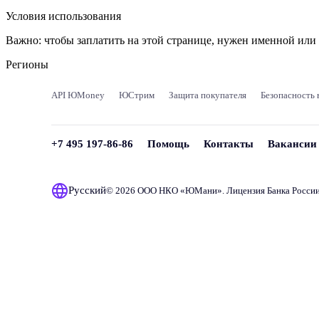
Условия использования
Важно:
чтобы заплатить на этой странице, нужен именной ил
Регионы
API ЮMoney
ЮСтрим
Защита покупателя
Безопасность 
+7 495 197-86-86
Помощь
Контакты
Вакансии
Русский
© 2026 ООО НКО «
ЮМани
». Лицензия Банка Росси