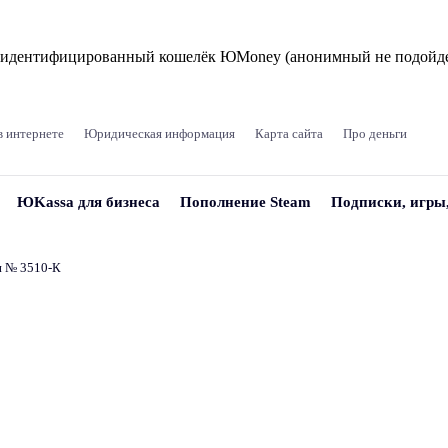
и идентифицированный кошелёк ЮMoney (анонимный не подойде
в интернете
Юридическая информация
Карта сайта
Про деньги
ЮKassa для бизнеса
Пополнение Steam
Подписки, игры
и № 3510‑К