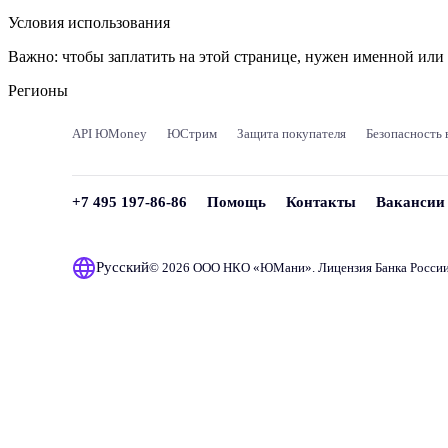
Условия использования
Важно:
чтобы заплатить на этой странице, нужен именной ил
Регионы
API ЮMoney
ЮСтрим
Защита покупателя
Безопасность 
+7 495 197-86-86
Помощь
Контакты
Вакансии
Русский
© 2026 ООО НКО «
ЮМани
». Лицензия Банка Росси