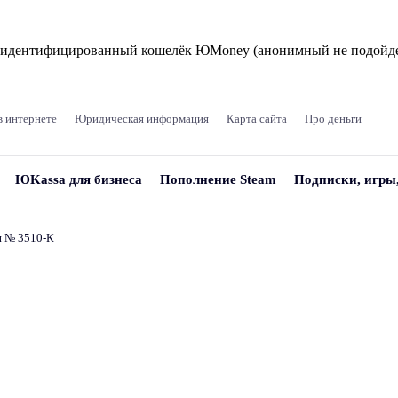
и идентифицированный кошелёк ЮMoney (анонимный не подойде
в интернете
Юридическая информация
Карта сайта
Про деньги
ЮKassa для бизнеса
Пополнение Steam
Подписки, игры
и № 3510‑К