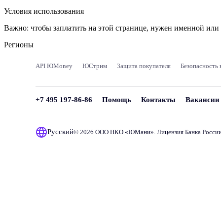
Условия использования
Важно:
чтобы заплатить на этой странице, нужен именной ил
Регионы
API ЮMoney
ЮСтрим
Защита покупателя
Безопасность 
+7 495 197-86-86
Помощь
Контакты
Вакансии
Русский
© 2026 ООО НКО «
ЮМани
». Лицензия Банка Росси