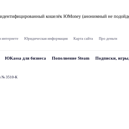
и идентифицированный кошелёк ЮMoney (анонимный не подойде
в интернете
Юридическая информация
Карта сайта
Про деньги
ЮKassa для бизнеса
Пополнение Steam
Подписки, игры
и № 3510‑К