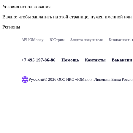
Условия использования
Важно:
чтобы заплатить на этой странице, нужен именной ил
Регионы
API ЮMoney
ЮСтрим
Защита покупателя
Безопасность 
+7 495 197-86-86
Помощь
Контакты
Вакансии
Русский
© 2026 ООО НКО «
ЮМани
». Лицензия Банка Росси