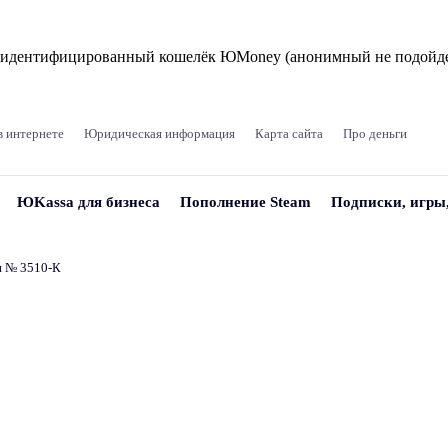
и идентифицированный кошелёк ЮMoney (анонимный не подойде
в интернете
Юридическая информация
Карта сайта
Про деньги
ЮKassa для бизнеса
Пополнение Steam
Подписки, игры
и № 3510‑К