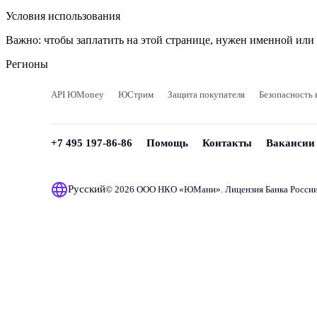
Условия использования
Важно:
чтобы заплатить на этой странице, нужен именной ил
Регионы
API ЮMoney
ЮСтрим
Защита покупателя
Безопасность 
+7 495 197-86-86
Помощь
Контакты
Вакансии
Русский
© 2026 ООО НКО «
ЮМани
». Лицензия Банка Росси