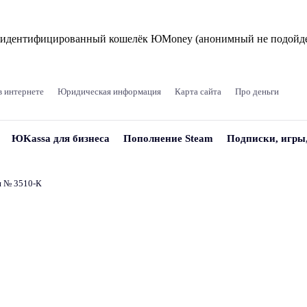
и идентифицированный кошелёк ЮMoney (анонимный не подойде
в интернете
Юридическая информация
Карта сайта
Про деньги
ЮKassa для бизнеса
Пополнение Steam
Подписки, игры
и № 3510‑К