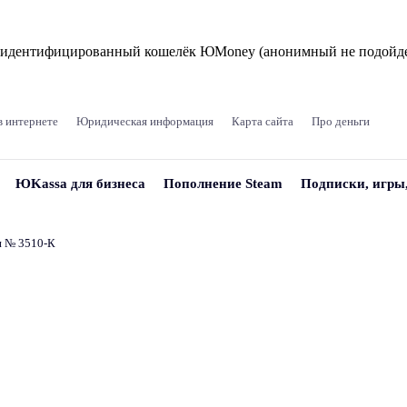
и идентифицированный кошелёк ЮMoney (анонимный не подойде
в интернете
Юридическая информация
Карта сайта
Про деньги
ЮKassa для бизнеса
Пополнение Steam
Подписки, игры
и № 3510‑К