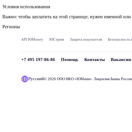
Условия использования
Важно:
чтобы заплатить на этой странице, нужен именной ил
Регионы
API ЮMoney
ЮСтрим
Защита покупателя
Безопасность 
+7 495 197-86-86
Помощь
Контакты
Вакансии
Русский
© 2026 ООО НКО «
ЮМани
». Лицензия Банка Росси