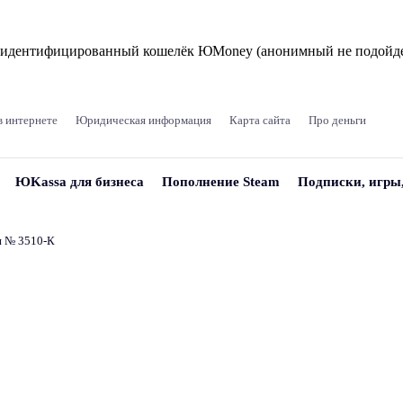
и идентифицированный кошелёк ЮMoney (анонимный не подойде
в интернете
Юридическая информация
Карта сайта
Про деньги
ЮKassa для бизнеса
Пополнение Steam
Подписки, игры
и № 3510‑К