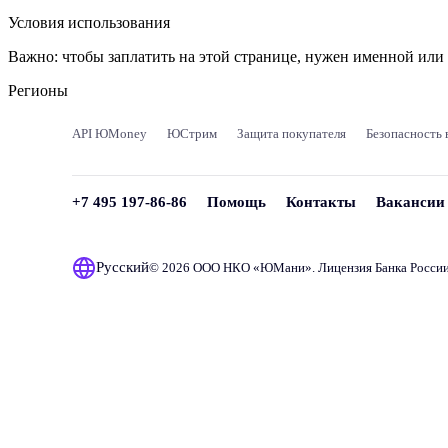
Условия использования
Важно:
чтобы заплатить на этой странице, нужен именной ил
Регионы
API ЮMoney
ЮСтрим
Защита покупателя
Безопасность 
+7 495 197-86-86
Помощь
Контакты
Вакансии
Русский
© 2026 ООО НКО «
ЮМани
». Лицензия Банка Росси