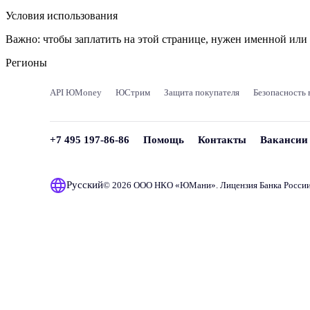
Условия использования
Важно:
чтобы заплатить на этой странице, нужен именной ил
Регионы
API ЮMoney
ЮСтрим
Защита покупателя
Безопасность 
+7 495 197-86-86
Помощь
Контакты
Вакансии
Русский
© 2026 ООО НКО «
ЮМани
». Лицензия Банка Росси