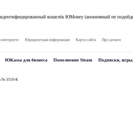
и идентифицированный кошелёк ЮMoney (анонимный не подойде
в интернете
Юридическая информация
Карта сайта
Про деньги
ЮKassa для бизнеса
Пополнение Steam
Подписки, игры
и № 3510‑К