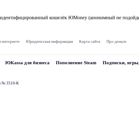
и идентифицированный кошелёк ЮMoney (анонимный не подойде
в интернете
Юридическая информация
Карта сайта
Про деньги
ЮKassa для бизнеса
Пополнение Steam
Подписки, игры
и № 3510‑К