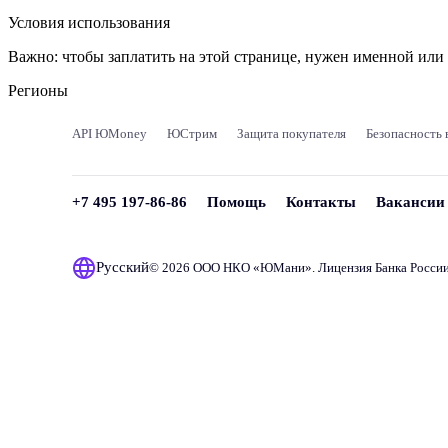
Условия использования
Важно:
чтобы заплатить на этой странице, нужен именной ил
Регионы
API ЮMoney
ЮСтрим
Защита покупателя
Безопасность 
+7 495 197-86-86
Помощь
Контакты
Вакансии
Русский
© 2026 ООО НКО «
ЮМани
». Лицензия Банка Росси