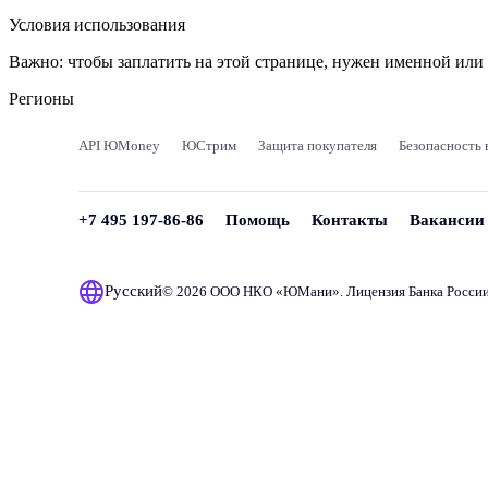
Условия использования
Важно:
чтобы заплатить на этой странице, нужен именной ил
Регионы
API ЮMoney
ЮСтрим
Защита покупателя
Безопасность 
+7 495 197-86-86
Помощь
Контакты
Вакансии
Русский
© 2026 ООО НКО «
ЮМани
». Лицензия Банка Росси