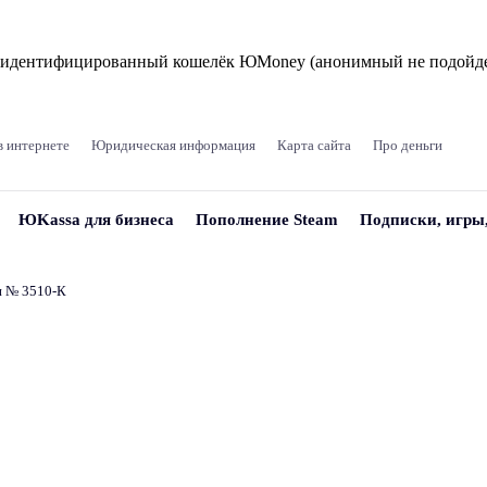
и идентифицированный кошелёк ЮMoney (анонимный не подойде
в интернете
Юридическая информация
Карта сайта
Про деньги
ЮKassa для бизнеса
Пополнение Steam
Подписки, игры
и № 3510‑К