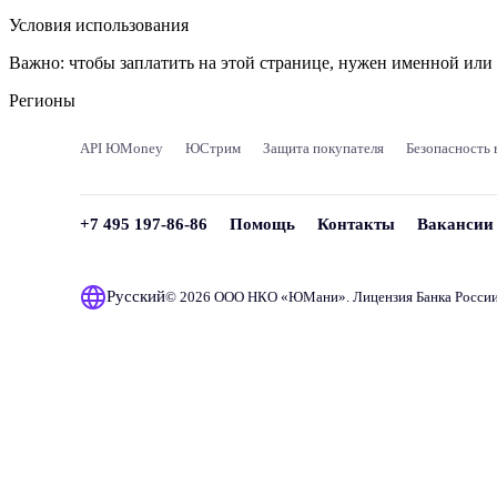
Условия использования
Важно:
чтобы заплатить на этой странице, нужен именной ил
Регионы
API ЮMoney
ЮСтрим
Защита покупателя
Безопасность 
+7 495 197-86-86
Помощь
Контакты
Вакансии
Русский
© 2026 ООО НКО «
ЮМани
». Лицензия Банка Росси