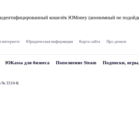
и идентифицированный кошелёк ЮMoney (анонимный не подойде
в интернете
Юридическая информация
Карта сайта
Про деньги
ЮKassa для бизнеса
Пополнение Steam
Подписки, игры
и № 3510‑К