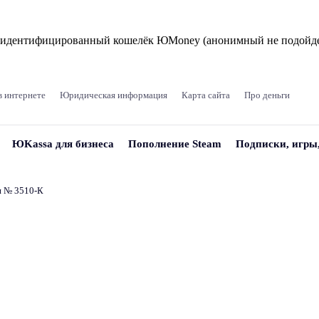
и идентифицированный кошелёк ЮMoney (анонимный не подойде
в интернете
Юридическая информация
Карта сайта
Про деньги
ЮKassa для бизнеса
Пополнение Steam
Подписки, игры
и № 3510‑К