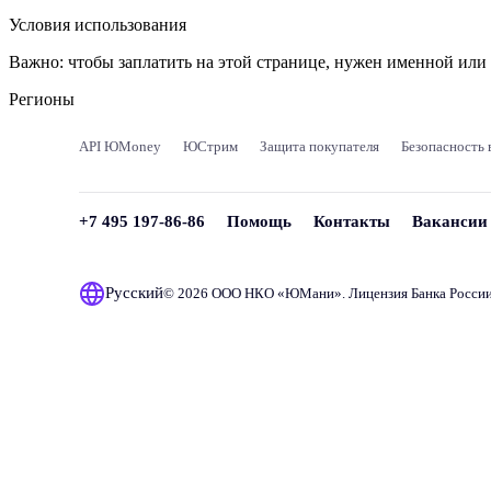
Условия использования
Важно:
чтобы заплатить на этой странице, нужен именной ил
Регионы
API ЮMoney
ЮСтрим
Защита покупателя
Безопасность 
+7 495 197-86-86
Помощь
Контакты
Вакансии
Русский
© 2026 ООО НКО «
ЮМани
». Лицензия Банка Росси