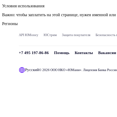
Условия использования
Важно:
чтобы заплатить на этой странице, нужен именной ил
Регионы
API ЮMoney
ЮСтрим
Защита покупателя
Безопасность 
+7 495 197-86-86
Помощь
Контакты
Вакансии
Русский
© 2026 ООО НКО «
ЮМани
». Лицензия Банка Росси