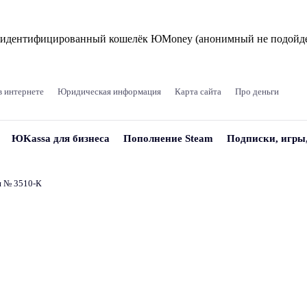
и идентифицированный кошелёк ЮMoney (анонимный не подойде
в интернете
Юридическая информация
Карта сайта
Про деньги
ЮKassa для бизнеса
Пополнение Steam
Подписки, игры
и № 3510‑К