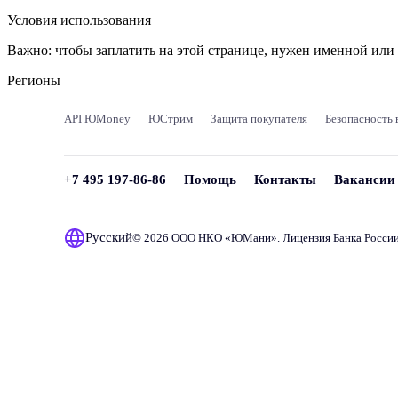
Условия использования
Важно:
чтобы заплатить на этой странице, нужен именной ил
Регионы
API ЮMoney
ЮСтрим
Защита покупателя
Безопасность 
+7 495 197-86-86
Помощь
Контакты
Вакансии
Русский
© 2026 ООО НКО «
ЮМани
». Лицензия Банка Росси