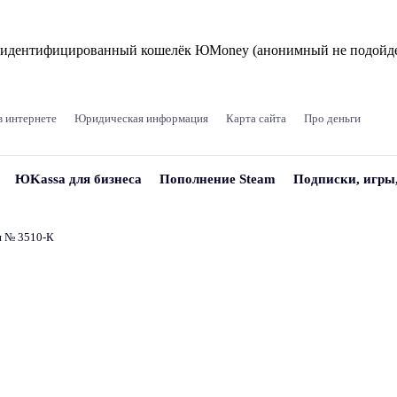
и идентифицированный кошелёк ЮMoney (анонимный не подойде
в интернете
Юридическая информация
Карта сайта
Про деньги
ЮKassa для бизнеса
Пополнение Steam
Подписки, игры
и № 3510‑К