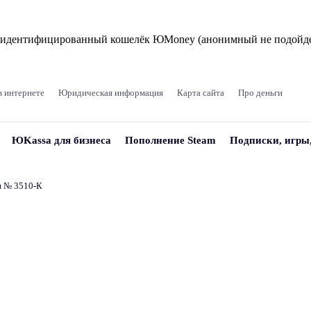
и идентифицированный кошелёк ЮMoney (анонимный не подойде
в интернете
Юридическая информация
Карта сайта
Про деньги
ЮKassa для бизнеса
Пополнение Steam
Подписки, игры
и № 3510‑К