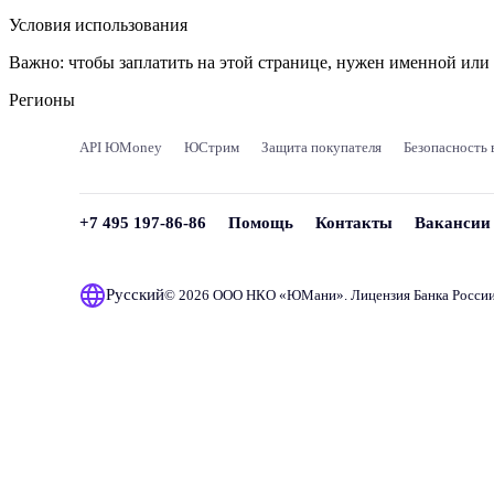
Условия использования
Важно:
чтобы заплатить на этой странице, нужен именной ил
Регионы
API ЮMoney
ЮСтрим
Защита покупателя
Безопасность 
+7 495 197-86-86
Помощь
Контакты
Вакансии
Русский
© 2026 ООО НКО «
ЮМани
». Лицензия Банка Росси