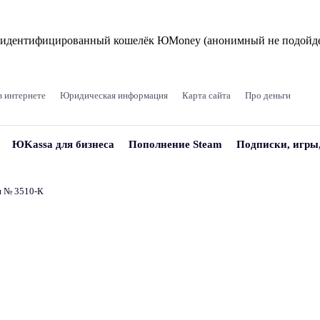
и идентифицированный кошелёк ЮMoney (анонимный не подойде
в интернете
Юридическая информация
Карта сайта
Про деньги
ЮKassa для бизнеса
Пополнение Steam
Подписки, игры
и № 3510‑К