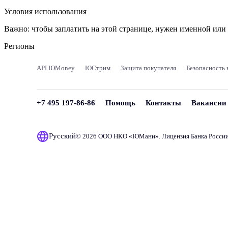
Условия использования
Важно:
чтобы заплатить на этой странице, нужен именной ил
Регионы
API ЮMoney
ЮСтрим
Защита покупателя
Безопасность 
+7 495 197-86-86
Помощь
Контакты
Вакансии
Русский
© 2026 ООО НКО «
ЮМани
». Лицензия Банка Росси