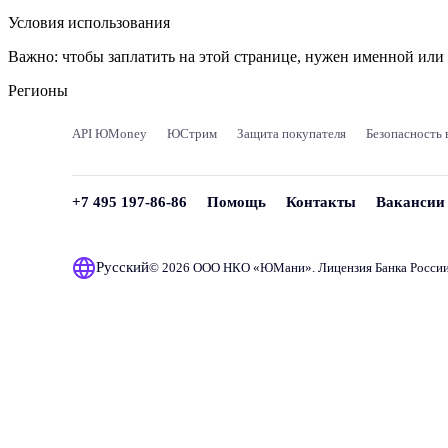
Условия использования
Важно:
чтобы заплатить на этой странице, нужен именной ил
Регионы
API ЮMoney
ЮСтрим
Защита покупателя
Безопасность 
+7 495 197-86-86
Помощь
Контакты
Вакансии
Русский
© 2026 ООО НКО «
ЮМани
». Лицензия Банка Росси