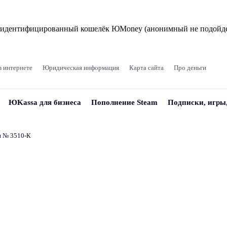
и идентифицированный кошелёк ЮMoney (анонимный не подойде
в интернете
Юридическая информация
Карта сайта
Про деньги
ЮKassa для бизнеса
Пополнение Steam
Подписки, игры
и № 3510‑К