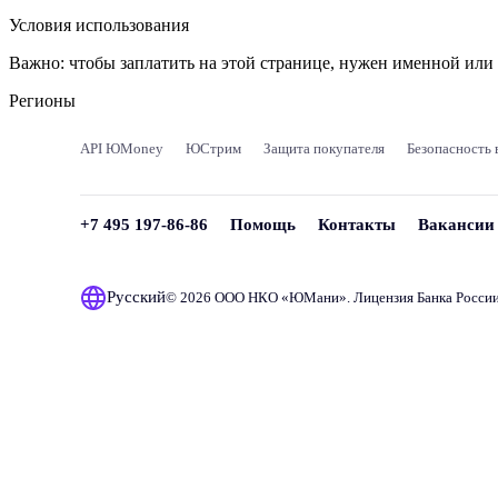
Условия использования
Важно:
чтобы заплатить на этой странице, нужен именной ил
Регионы
API ЮMoney
ЮСтрим
Защита покупателя
Безопасность 
+7 495 197-86-86
Помощь
Контакты
Вакансии
Русский
© 2026 ООО НКО «
ЮМани
». Лицензия Банка Росси