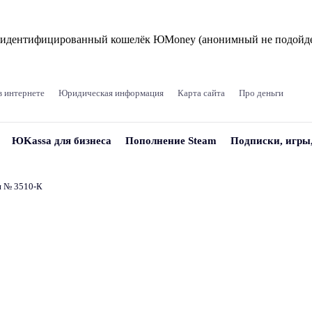
и идентифицированный кошелёк ЮMoney (анонимный не подойде
в интернете
Юридическая информация
Карта сайта
Про деньги
ЮKassa для бизнеса
Пополнение Steam
Подписки, игры
и № 3510‑К