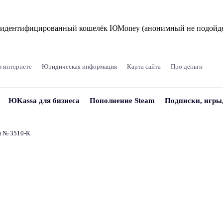
и идентифицированный кошелёк ЮMoney (анонимный не подойде
в интернете
Юридическая информация
Карта сайта
Про деньги
ЮKassa для бизнеса
Пополнение Steam
Подписки, игры
и № 3510‑К