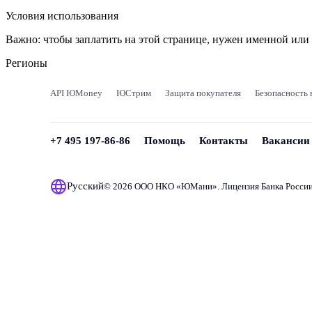
Условия использования
Важно:
чтобы заплатить на этой странице, нужен именной ил
Регионы
API ЮMoney
ЮСтрим
Защита покупателя
Безопасность 
+7 495 197-86-86
Помощь
Контакты
Вакансии
Русский
© 2026 ООО НКО «
ЮМани
». Лицензия Банка Росси