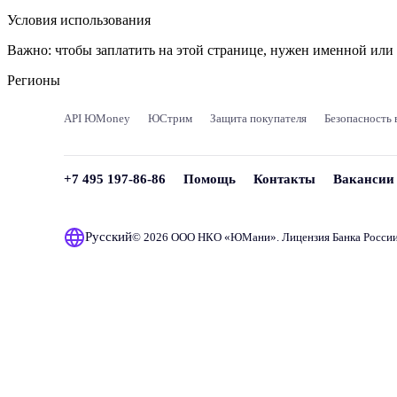
Условия использования
Важно:
чтобы заплатить на этой странице, нужен именной ил
Регионы
API ЮMoney
ЮСтрим
Защита покупателя
Безопасность 
+7 495 197-86-86
Помощь
Контакты
Вакансии
Русский
© 2026 ООО НКО «
ЮМани
». Лицензия Банка Росси