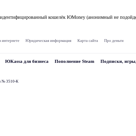
и идентифицированный кошелёк ЮMoney (анонимный не подойде
в интернете
Юридическая информация
Карта сайта
Про деньги
ЮKassa для бизнеса
Пополнение Steam
Подписки, игры
и № 3510‑К