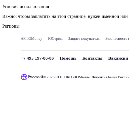
Условия использования
Важно:
чтобы заплатить на этой странице, нужен именной ил
Регионы
API ЮMoney
ЮСтрим
Защита покупателя
Безопасность 
+7 495 197-86-86
Помощь
Контакты
Вакансии
Русский
© 2026 ООО НКО «
ЮМани
». Лицензия Банка Росси