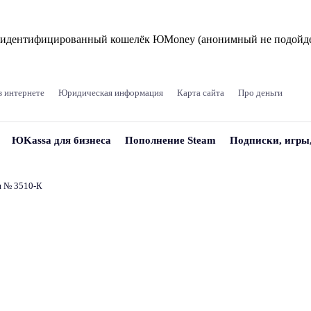
и идентифицированный кошелёк ЮMoney (анонимный не подойде
в интернете
Юридическая информация
Карта сайта
Про деньги
ЮKassa для бизнеса
Пополнение Steam
Подписки, игры
и № 3510‑К