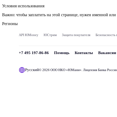
Условия использования
Важно:
чтобы заплатить на этой странице, нужен именной ил
Регионы
API ЮMoney
ЮСтрим
Защита покупателя
Безопасность 
+7 495 197-86-86
Помощь
Контакты
Вакансии
Русский
© 2026 ООО НКО «
ЮМани
». Лицензия Банка Росси