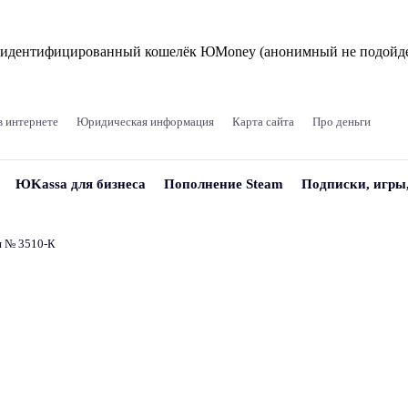
и идентифицированный кошелёк ЮMoney (анонимный не подойде
в интернете
Юридическая информация
Карта сайта
Про деньги
ЮKassa для бизнеса
Пополнение Steam
Подписки, игры
и № 3510‑К