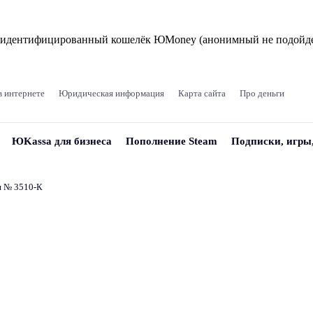
и идентифицированный кошелёк ЮMoney (анонимный не подойде
в интернете
Юридическая информация
Карта сайта
Про деньги
ЮKassa для бизнеса
Пополнение Steam
Подписки, игры
и № 3510‑К