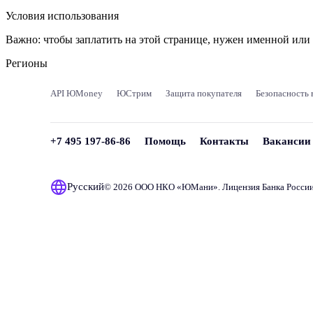
Условия использования
Важно:
чтобы заплатить на этой странице, нужен именной ил
Регионы
API ЮMoney
ЮСтрим
Защита покупателя
Безопасность 
+7 495 197-86-86
Помощь
Контакты
Вакансии
Русский
© 2026 ООО НКО «
ЮМани
». Лицензия Банка Росси