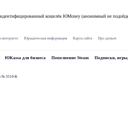
и идентифицированный кошелёк ЮMoney (анонимный не подойде
в интернете
Юридическая информация
Карта сайта
Про деньги
ЮKassa для бизнеса
Пополнение Steam
Подписки, игры
и № 3510‑К