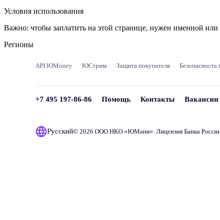
Условия использования
Важно:
чтобы заплатить на этой странице, нужен именной ил
Регионы
API ЮMoney
ЮСтрим
Защита покупателя
Безопасность 
+7 495 197-86-86
Помощь
Контакты
Вакансии
Русский
© 2026 ООО НКО «
ЮМани
». Лицензия Банка Росси