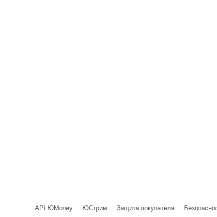
API ЮMoney
ЮСтрим
Защита покупателя
Безопаснос