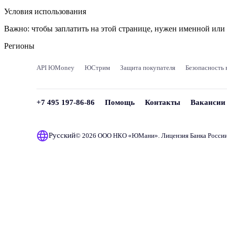
Условия использования
Важно:
чтобы заплатить на этой странице, нужен именной ил
Регионы
API ЮMoney
ЮСтрим
Защита покупателя
Безопасность 
+7 495 197-86-86
Помощь
Контакты
Вакансии
Русский
© 2026 ООО НКО «
ЮМани
». Лицензия Банка Росси