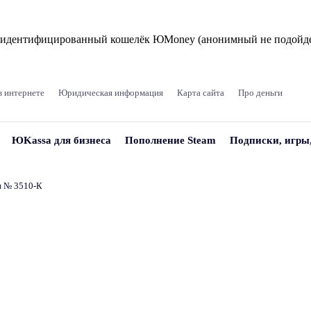
и идентифицированный кошелёк ЮMoney (анонимный не подойде
в интернете
Юридическая информация
Карта сайта
Про деньги
ЮKassa для бизнеса
Пополнение Steam
Подписки, игры
и № 3510‑К