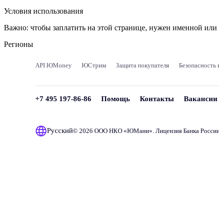
Условия использования
Важно:
чтобы заплатить на этой странице, нужен именной ил
Регионы
API ЮMoney
ЮСтрим
Защита покупателя
Безопасность 
+7 495 197-86-86
Помощь
Контакты
Вакансии
Русский
© 2026 ООО НКО «
ЮМани
». Лицензия Банка Росси