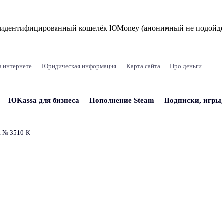
и идентифицированный кошелёк ЮMoney (анонимный не подойде
в интернете
Юридическая информация
Карта сайта
Про деньги
ЮKassa для бизнеса
Пополнение Steam
Подписки, игры
и № 3510‑К