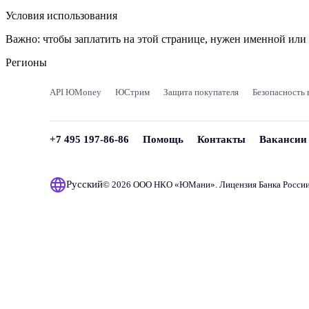
Условия использования
Важно:
чтобы заплатить на этой странице, нужен именной ил
Регионы
API ЮMoney
ЮСтрим
Защита покупателя
Безопасность 
+7 495 197-86-86
Помощь
Контакты
Вакансии
Русский
© 2026 ООО НКО «
ЮМани
». Лицензия Банка Росси