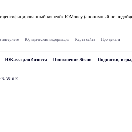
и идентифицированный кошелёк ЮMoney (анонимный не подойде
в интернете
Юридическая информация
Карта сайта
Про деньги
ЮKassa для бизнеса
Пополнение Steam
Подписки, игры
и № 3510‑К