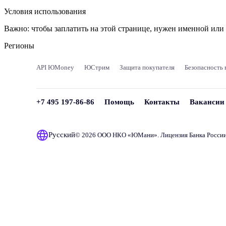
Условия использования
Важно:
чтобы заплатить на этой странице, нужен именной ил
Регионы
API ЮMoney
ЮСтрим
Защита покупателя
Безопасность 
+7 495 197-86-86
Помощь
Контакты
Вакансии
Русский
© 2026 ООО НКО «
ЮМани
». Лицензия Банка Росси