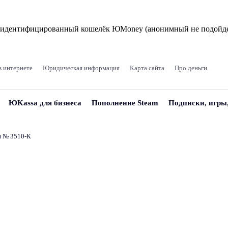
и идентифицированный кошелёк ЮMoney (анонимный не подойде
в интернете
Юридическая информация
Карта сайта
Про деньги
ЮKassa для бизнеса
Пополнение Steam
Подписки, игры
и № 3510‑К