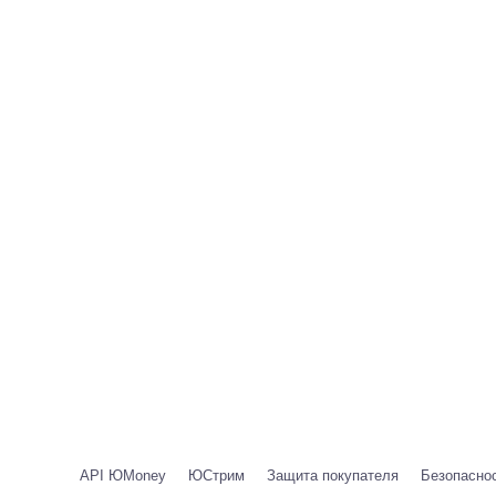
API ЮMoney
ЮСтрим
Защита покупателя
Безопаснос