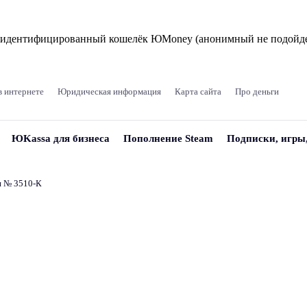
и идентифицированный кошелёк ЮMoney (анонимный не подойде
в интернете
Юридическая информация
Карта сайта
Про деньги
ЮKassa для бизнеса
Пополнение Steam
Подписки, игры
и № 3510‑К