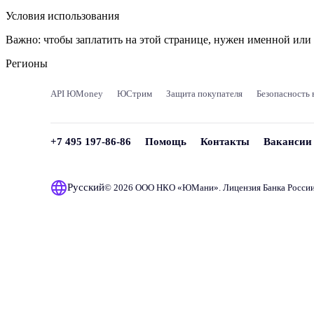
Условия использования
Важно:
чтобы заплатить на этой странице, нужен именной ил
Регионы
API ЮMoney
ЮСтрим
Защита покупателя
Безопасность 
+7 495 197-86-86
Помощь
Контакты
Вакансии
Русский
© 2026 ООО НКО «
ЮМани
». Лицензия Банка Росси